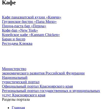
Кафе
Кафе паназиатской кухни «Кимчи»
Грузинское бистро «Папа Михо»
Пицца-паста бар «Перцы»
Кофе-бар «New York»
Корейское кафе «Kannam Chicken»
Баран и бисер
Рестодача Клюква
Министерство
экономического развития Российской Федерации
Национальный
туристический портал
Официальный портал Красноярского края
Региональный портал государственных и муниципальных
услуг Красноярского края
Разделы портала
Главная