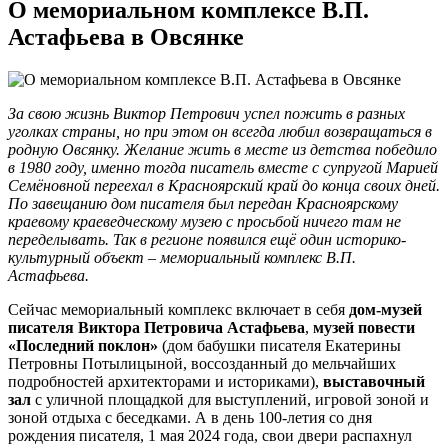
О мемориальном комплексе В.П.
Астафьева в Овсянке
За свою жизнь Виктор Петрович успел пожить в разных
уголках страны, но при этом он всегда любил возвращаться в
родную Овсянку. Желание жить в месте из детства победило
в 1980 году, именно тогда писатель вместе с супругой Марией
Семёновной переехал в Красноярский край до конца своих дней.
По завещанию дом писателя был передан Красноярскому
краевому краеведческому музею с просьбой ничего там не
переделывать. Так в регионе появился ещё один историко-
культурный объект – мемориальный комплекс В.П.
Астафьева.
Сейчас мемориальный комплекс включает в себя
дом-музей
писателя Виктора Петровича Астафьева
,
музей повести
«Последний поклон»
(дом бабушки писателя Екатерины
Петровны Потылицыной, воссозданный до мельчайших
подробностей архитекторами и историками),
выставочный
зал
с уличной площадкой для выступлений, игровой зоной и
зоной отдыха с беседками. А в день 100-летия со дня
рождения писателя, 1 мая 2024 года, свои двери распахнул