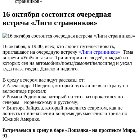
странников»
16 октября состоится очередная
встреча «Лиги странников»
16 октября, в 19:00, всех, кто любит путешествовать,
приглашают на очередную встречу
«Лиги странников»
. Тема
встречи «Ушёл в закат». Три истории от людей, каждый из
которых сел на автомобиль/поезд/самолет/велосипед и уехал
куда глаза глядят. Далеко и надолго.
В среду вечером вас ждут рассказы от:
√ Александра Шведина, который чуть ли не всю страну на
велосипеде проехал;
√ Романа Родионова, который на этот раз прокатился по
северам – норвежскому и русскому;
√ Виктора Зайцева, который поделится секретом, как не
лопнуть от впечатлений во время двухмесячного трипа по
Южной Америке.
Встречаемся в среду в баре «Лошадка» на проспекте Мира,
91.