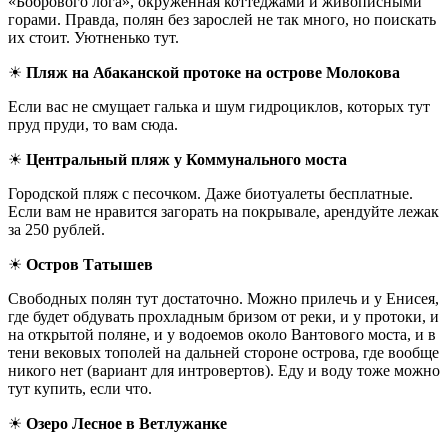
«Бобрового лога», окруженная коттеджами и живописными
горами. Правда, полян без зарослей не так много, но поискать
их стоит. Уютненько тут.
☀
Пляж на Абаканской протоке на острове Молокова
Если вас не смущает галька и шум гидроциклов, которых тут
пруд пруди, то вам сюда.
☀
Центральный пляж у Коммунального моста
Городской пляж с песочком. Даже биотуалеты бесплатные.
Если вам не нравится загорать на покрывале, арендуйте лежак
за 250 рублей.
☀
Остров Татышев
Свободных полян тут достаточно. Можно прилечь и у Енисея,
где будет обдувать прохладным бризом от реки, и у протоки, и
на открытой поляне, и у водоемов около Вантового моста, и в
тени вековых тополей на дальней стороне острова, где вообще
никого нет (вариант для интровертов). Еду и воду тоже можно
тут купить, если что.
☀
Озеро Лесное в Ветлужанке