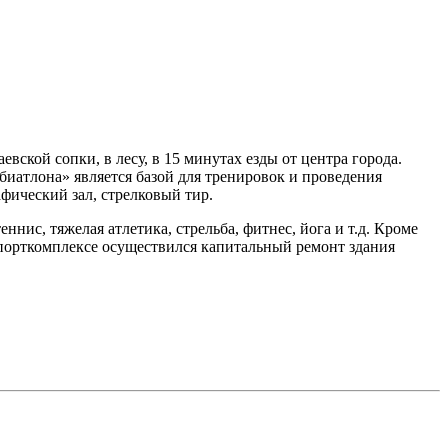
ской сопки, в лесу, в 15 минутах езды от центра города.
иатлона» является базой для тренировок и проведения
афический зал, стрелковый тир.
нис, тяжелая атлетика, стрельба, фитнес, йога и т.д. Кроме
 спорткомплексе осуществился капитальный ремонт здания