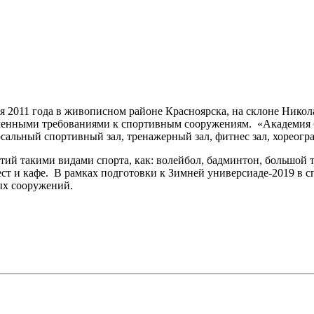
2011 года в живописном районе Красноярска, на склоне Николаев
еменными требованиями к спортивным сооружениям. «Академия б
рсальный спортивный зал, тренажерный зал, фитнес зал, хореогр
й такими видами спорта, как: волейбол, бадминтон, большой тен
мест и кафе. В рамках подготовки к Зимней универсиаде-2019 в
ых сооружений.