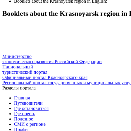
Booklets about the Krasnoyarsk region in English:
Booklets about the Krasnoyarsk region in 
Министерство
экономического развития Российской Федерации
Национальный
туристический портал
Официальный портал Красноярского края
Региональный портал государственных и муниципальных услуг
Разделы портала
Главная
Путеводители
Где остановиться
Где поесть
Полезное
СМИ о регионе
Профи