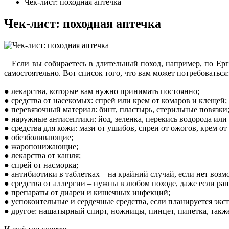
Чек-лист: походная аптечка
Чек-лист: походная аптечка
Если вы собираетесь в длительный поход, например, по Ерга
самостоятельно. Вот список того, что вам может потребоваться:
● лекарства, которые вам нужно принимать постоянно;
● средства от насекомых: спрей или крем от комаров и клещей;
● перевязочный материал: бинт, пластырь, стерильные повязки
● наружные антисептики: йод, зеленка, перекись водорода или
● средства для кожи: мази от ушибов, спреи от ожогов, крем от 
● обезболивающие;
● жаропонижающие;
● лекарства от кашля;
● спрей от насморка;
● антибиотики в таблетках – на крайний случай, если нет возмо
● средства от аллергии – нужны в любом походе, даже если ран
● препараты от диареи и кишечных инфекций;
● успокоительные и сердечные средства, если планируется экс
● другое: нашатырный спирт, ножницы, пинцет, пипетка, также