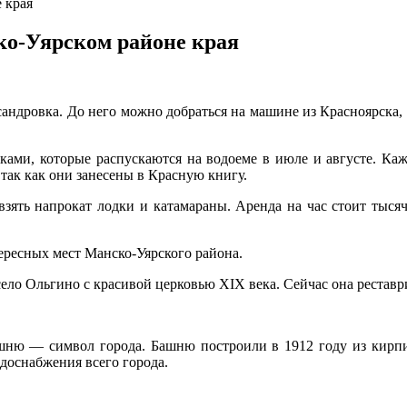
 края
о-Уярском районе края
ндровка. До него можно добраться на машине из Красноярска, 
ами, которые распускаются на водоеме в июле и августе. Кажд
 так как они занесены в Красную книгу.
взять напрокат лодки и катамараны. Аренда на час стоит тыся
ересных мест Манско-Уярского района.
ело Ольгино с красивой церковью XIX века. Сейчас она реставр
шню — символ города. Башню построили в 1912 году из кирпи
доснабжения всего города.