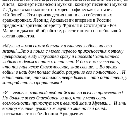
Листа; концерт испанской музыки, концерт песенной музыки
И. Дунаевского,концертно-хореографическая фантазия
«Сибоней». Эти произведения шли в его собственных
аранжировках. Леонид Аркадьевич впервые в России
предложил зрителю оперетту Фримля и Стотгардта «Роз-
Мари» в джазовой обработке, рассчитанную на небольшой
состав оркестра.
«Музыка – моя самая большая и главная любовь на всю
жизнь!...Это я понял с моего первого прикосновения к этому
прекрасному виду искусства сразу и навсегда! Заниматься
любимым делом я начал с пяти лет. И даже могу сказать,
что получил некое благословение, знак свыше…. Во время
войны в наш дом попала бомба, разрушив его полностью…. И
единственное, что осталось невредимым – это одна стена, у
которой стояло фортепьяно!
«Я – человек, который любит Жизнь во всех её проявлениях!
Но больше всего благодарен за то, что у меня есть
возможность прикоснуться к великой магии Музыки… И эти
восторженные чувства живут во мне по сей день!»
-
рассказывает о себе Леонид Аркадьевич.