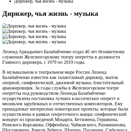
Дирижер, чья жизнь - музыка
Дирижер, чья жизнь - музыка
Леонид Аркадьевич Балабайченко отдал 40 лет беззаветному
служению Железногорскому театру оперетты в должности
Главного дирижера, с 1979 по 2019 годы.
В музыкальном и театральном мире России Леонид
Балабайченко известен как талантливый дирижер, знаток
оперной, симфонической, джазовой музыки, блистательный
аранжировщик. За годы службы в Железногорском театре
оперетты под руководством Леонида Балабайченко
осуществлена постановка лучших классических оперетт и
мюзиклов зарубежных и отечественных композиторов. Ему
принадлежат интересные новаторские проекты, которые были
осуществлены в рамках опереточного жанра: симфонический
концерт из произведений Моцарта, Бетховена, Гершвина,
Римского-Корсакова, Оффенбаха, Чайковского, Рахманинова,
Шостаковича, Равеля Дебюси, Шопена, Паганини, Сибелиуса,