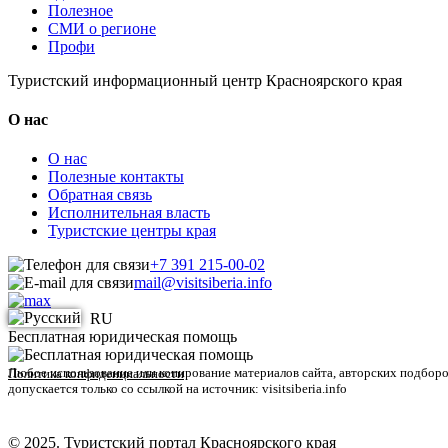
Полезное
СМИ о регионе
Профи
Туристский информационный центр Красноярского края
О нас
О нас
Полезные контакты
Обратная связь
Исполнительная власть
Туристские центры края
+7 391 215-00-02
mail@visitsiberia.info
RU
Бесплатная юридическая помощь
Любое использование или копирование материалов сайта, авторских подборо
Политика конфиденциальности
допускается только со ссылкой на источник: visitsiberia.info
© 2025. Туристский портал Красноярского края