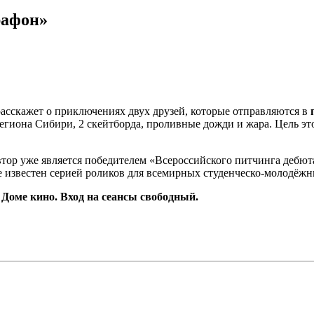
рафон»
асскажет о приключениях двух друзей, которые отправляются в
егиона Сибири, 2 скейтборда, проливные дожди и жара. Цель это
втор уже является победителем «Всероссийского питчинга деб
е известен серией роликов для всемирных студенческо-молодёж
в Доме кино.
Вход на сеансы свободный.