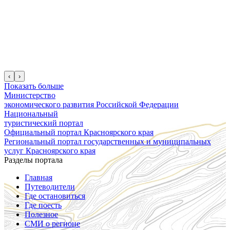
‹
›
Показать больше
Министерство
экономического развития Российской Федерации
Национальный
туристический портал
Официальный портал Красноярского края
Региональный портал государственных и муниципальных
услуг Красноярского края
Разделы портала
Главная
Путеводители
Где остановиться
Где поесть
Полезное
СМИ о регионе