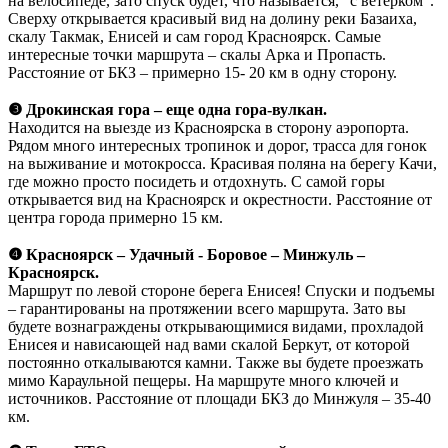
на велосипеде, зато спуск будет, что называется, "с ветерком".
Сверху открывается красивый вид на долину реки Базаиха,
скалу Такмак, Енисей и сам город Красноярск. Самые
интересные точки маршрута – скалы Арка и Пропасть.
Расстояние от БКЗ – примерно 15- 20 км в одну сторону.
❸ Дрокинская гора – еще одна гора-вулкан.
Находится на выезде из Красноярска в сторону аэропорта.
Рядом много интересных тропинок и дорог, трасса для гонок
на выживание и мотокросса. Красивая поляна на берегу Качи,
где можно просто посидеть и отдохнуть. С самой горы
открывается вид на Красноярск и окрестности. Расстояние от
центра города примерно 15 км.
❹ Красноярск – Удачный - Боровое – Минжуль –
Красноярск.
Маршрут по левой стороне берега Енисея! Спуски и подъемы
– гарантированы на протяжении всего маршрута. Зато вы
будете вознаграждены открывающимися видами, прохладой
Енисея и нависающей над вами скалой Беркут, от которой
постоянно откалываются камни. Также вы будете проезжать
мимо Караульной пещеры. На маршруте много ключей и
источников. Расстояние от площади БКЗ до Минжуля – 35-40
км.