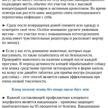
подходящее место, обычно это участок тела с высокой
концентрацией капилляров и активным кровотоком. Во время
осмотра как раз есть шанс аккуратно снять потенциального
переносчика инфекции с себя.
► Сразу после возвращения домой снимите всю одежду и
осмотрите своё тело. Особое внимание уделите уязвимым
местам – это участки тела с повышенным потоотделением
(клещ имеет чувствительные рецепторы и распознает жертву
по запаху).
►Если у вас есть домашние животные, которых надо
выгуливать, то также позаботьтесь об их безопасности.
Проверяйте животного на наличие клещей после каждой
прогулки. В период активности клещей обрабатывайте собаку
или кошку средствами против эктопаразитов в форме капель
на холку или давайте таблетки для приёма внутрь (подходит
для собак) – этот способ является самым эффективным при
очень низкой токсичности.
Клещ может жить без пищи около двух лет
► Важной составляющей профилактики клещевого
энцефалита является вакцинация – прививка защищает
приблизительно на 95 процентов от болезни. Вакцинацию