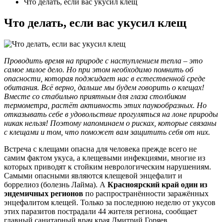
Что делать, если вас укусил клещ
Что делать, если вас укусил клещ
Проводить время на природе с наступлением тепла – это
самое милое дело. Но при этом необходимо помнить об
опасности, которая поджидает нас в естественной среде
обитания. Всё верно, дальше мы будем говорить о клещах!
Вместе со стабильно приятным для глаза столбиком
термометра, растёт активность этих паукообразных. Но
отказывать себе в удовольствие прогуляться на лоне природы
никак нельзя! Поэтому напоминаем о рисках, которые связаны
с клещами и том, что поможет вам защитить себя от них.
Встреча с клещами опасна для человека прежде всего не
самим фактом укуса, а клещевыми инфекциями, многие из
которых приводят к стойким неврологическим нарушениям.
Самыми опасными являются клещевой энцефалит и
боррелиоз (болезнь Лайма). А
Красноярский край
один из
эндемичных регионов
по распространённости заражённых
энцефалитом клещей. Только за последнюю неделю от укусов
этих паразитов пострадали 44 жителя региона, сообщает
главный санитарный врач края Дмитрий Горяев.