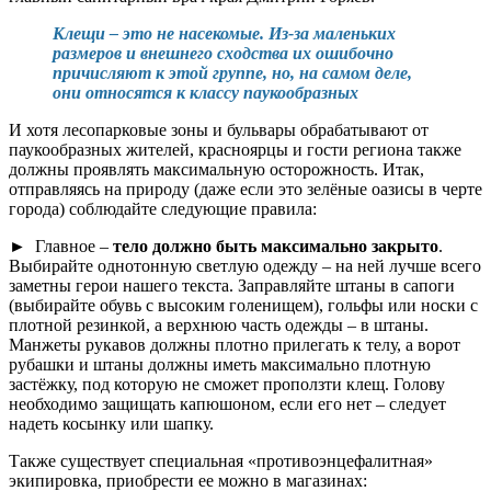
Клещи – это не насекомые. Из-за маленьких
размеров и внешнего сходства их ошибочно
причисляют к этой группе, но, на самом деле,
они относятся к классу паукообразных
И хотя лесопарковые зоны и бульвары обрабатывают от
паукообразных жителей, красноярцы и гости региона также
должны проявлять максимальную осторожность. Итак,
отправляясь на природу (даже если это зелёные оазисы в черте
города) соблюдайте следующие правила:
►
Главное –
тело должно быть максимально закрыто
.
Выбирайте однотонную светлую одежду – на ней лучше всего
заметны герои нашего текста. Заправляйте штаны в сапоги
(выбирайте обувь с высоким голенищем), гольфы или носки с
плотной резинкой, а верхнюю часть одежды – в штаны.
Манжеты рукавов должны плотно прилегать к телу, а ворот
рубашки и штаны должны иметь максимально плотную
застёжку, под которую не сможет проползти клещ. Голову
необходимо защищать капюшоном, если его нет – следует
надеть косынку или шапку.
Также существует специальная «противоэнцефалитная»
экипировка, приобрести ее можно в магазинах: