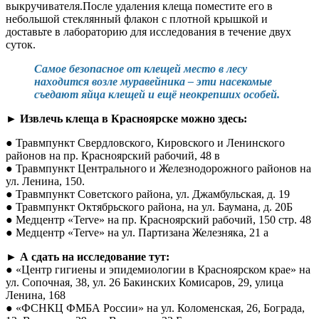
выкручивателя.После удаления клеща поместите его в
небольшой стеклянный флакон с плотной крышкой и
доставьте в лабораторию для исследования в течение двух
суток.
Самое безопасное от клещей место в лесу
находится возле муравейника – эти насекомые
съедают яйца клещей и ещё неокрепших особей.
►
Извлечь клеща в Красноярске можно здесь:
● Травмпункт Свердловского, Кировского и Ленинского
районов на пр. Красноярский рабочий, 48 в
● Травмпункт Центрального и Железнодорожного районов на
ул. Ленина, 150.
● Травмпункт Советского района, ул. Джамбульская, д. 19
● Травмпункт Октябрьского района, на ул. Баумана, д. 20Б
● Медцентр «Terve» на пр. Красноярский рабочий, 150 стр. 48
● Медцентр «Terve» на ул. Партизана Железняка, 21 а
►
А сдать на исследование тут:
● «Центр гигиены и эпидемиологии в Красноярском крае» на
ул. Сопочная, 38, ул. 26 Бакинских Комисаров, 29, улица
Ленина, 168
● «ФСНКЦ ФМБА России» на ул. Коломенская, 26, Бограда,