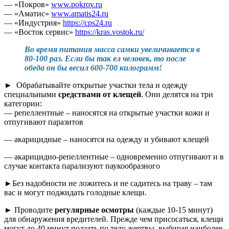
— «Покров»
www.pokrov.ru
— «Аматис»
www.amatis24.ru
— «Индустрия»
https://cps24.ru
— «Восток сервис»
https://kras.vostok.ru/
Во время питания масса самки увеличивается в
80-100 раз. Если бы так ел человек, то после
обеда он бы весил 600-700 килограмм!
► Обрабатывайте открытые участки тела и одежду
специальными
средствами от клещей
. Они делятся на три
категории:
— репеллентные – наносятся на открытые участки кожи и
отпугивают паразитов
— акарицидные – наносятся на одежду и убивают клещей
— акарицидно-репеллентные – одновременно отпугивают и в
случае контакта парализуют паукообразного
►Без надобности не ложитесь и не садитесь на траву – там
вас и могут поджидать голодные клещи.
► Проводите
регулярные осмотры
(каждые 10-15 минут)
для обнаружения вредителей. Прежде чем присосаться, клещи
могут до 40 минут ползать по телу жертвы, выбирая наиболее