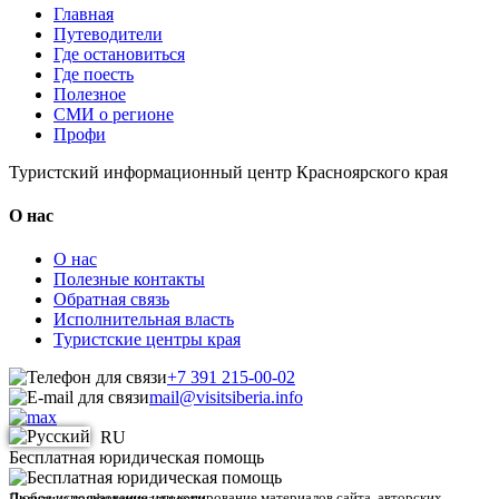
Главная
Путеводители
Где остановиться
Где поесть
Полезное
СМИ о регионе
Профи
Туристский информационный центр Красноярского края
О нас
О нас
Полезные контакты
Обратная связь
Исполнительная власть
Туристские центры края
+7 391 215-00-02
mail@visitsiberia.info
RU
Бесплатная юридическая помощь
Любое использование или копирование материалов сайта, авторских
Политика конфиденциальности