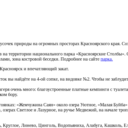
очек природы на огромных просторах Красноярского края. Сохра
 на территории национального парка «Красноярские Столбы». Он
олами, зона костровой беседки. Подробнее на сайте
парка.
 Красноярск и впечатляющий закат.
ок вы найдёте на 4-ой сопке, на видовке №2. Чтобы не заблудит
агеря очень много: благоустроенные платные кемпинги с туалета
ком бору.
тоянках: «Жемчужина Саян» около озера Уютное, «Малая Буйба» в
 озерах Светлое и Лазурное, на ручье Медвежий, на начале троп
ь, Круглое, Линево, Цинголь, Водопьяниха, Алабуга, Кашколь, Е