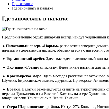
Проживание
Где заночевать в палатке
Где заночевать в палатке
Предпочитающие отдых дикарями всегда найдут уединенный кус
►
Палаточный лагерь «Нарым»
расположен севернее домиков
палатки на деревянном настиле, обеденная зона с навесом и ст
►Торгашинский хребет.
Здесь вас ждет великолепный вид на
►
Эко-парк «Гремячая грива».
Деревянные настилы для палат
►
Красноярское море.
Здесь мест для разбивки палаточного л
Шумиха, Бирюсинском заливе, Даурском, Приморске, Анашенс
►
Ергаки.
Палатки рекомендуется ставить на туристических с
перевал Тушканчик и на Висячий Камень, на озере Художников,
впадения реки Тайгишонок в Левый Тайгиш.
►
Озера Шарыповского района.
Их тут 273. Большое, Ингол