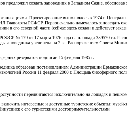
олов предложил создать заповедник в Западном Саяне, обоснов
рганизациями. Проектирование выполнялось в 1974 г. Централ
Главохоты РСФСР. Первоначально намечалось заповедать около 
ки в его северной части (сейчас здесь создан и действует зака
СФСР № 179 от 17 марта 1976 года на площади 389570 га. Расп
адь заповедника увеличена на 2 га. Распоряжением Совета Минис
рных резерватов подписан 15 февраля 1985 г.
дника образован постановлением Администрации Ермаковского 
мэкологией России 11 февраля 2000 г. Площадь биосферного пол
доступности передвигаются исключительно на лошадях и пешком 
 включить интересные и доступные туристские объекты: музей-
Минусинск с его туристскими достопримечательностями