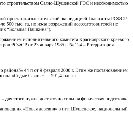
ав это строительством Саяно-Шушенской ГЭС и необходимостью
ьной проектно-изыскательской экспедицией Главохоты РСФСР
500 тыс. га, но из-за возражений лесозаготовителей не
зник “Большая Пашкина”).
оряжением исполнительного комитета Красноярского краевого
тров РСФСР от 23 января 1985 г. № 124 – Р территория
района№ 44-п от 9 февраля 2000 г. Этим же постановлением
игона «Седые Саяны» — 591,4 тыс.га
– для этого нужна достаточно сильная физическая подготовка.
заповедник «Новая деревня» в пгт. Шушенское, национальный