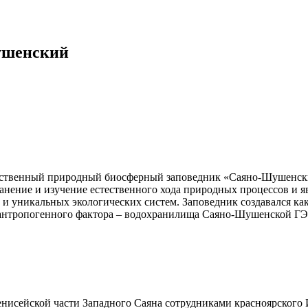
ушенский
рственный природный биосферный заповедник «Саяно-Шушенски
ение и изучение естественного хода природных процессов и яв
и уникальных экологических систем. Заповедник создавался ка
антропогенного фактора – водохранилища Саяно-Шушенской ГЭС
енисейской части Западного Саяна сотрудниками красноярского