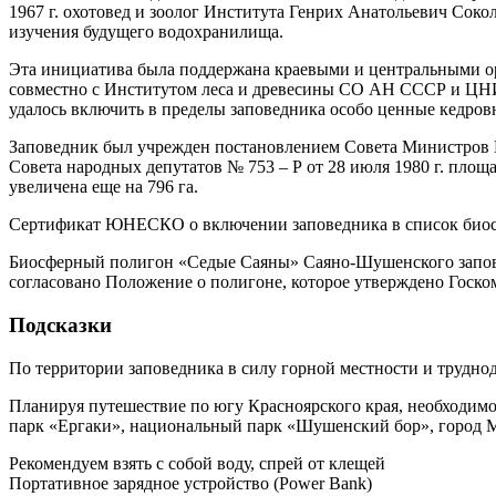
1967 г. охотовед и зоолог Института Генрих Анатольевич Сок
изучения будущего водохранилища.
Эта инициатива была поддержана краевыми и центральными о
совместно с Институтом леса и древесины СО АН СССР и ЦНИЛ 
удалось включить в пределы заповедника особо ценные кедровни
Заповедник был учрежден постановлением Совета Министров Р
Совета народных депутатов № 753 – Р от 28 июля 1980 г. площ
увеличена еще на 796 га.
Сертификат ЮНЕСКО о включении заповедника в список биосфе
Биосферный полигон «Седые Саяны» Саяно-Шушенского запове
согласовано Положение о полигоне, которое утверждено Госко
Подсказки
По территории заповедника в силу горной местности и трудно
Планируя путешествие по югу Красноярского края, необходимо
парк «Ергаки», национальный парк «Шушенский бор», город 
Рекомендуем взять с собой воду, спрей от клещей
Портативное зарядное устройство (Power Bank)