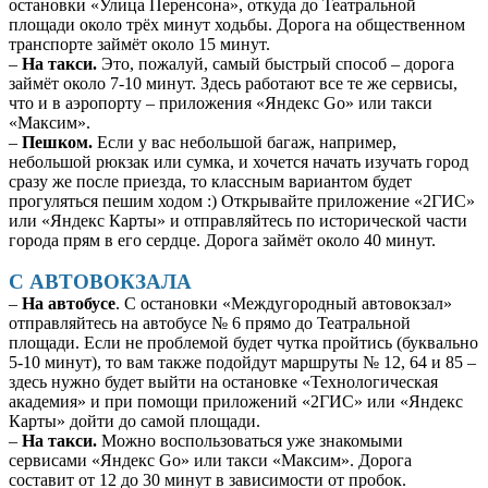
остановки «Улица Перенсона», откуда до Театральной
площади около трёх минут ходьбы. Дорога на общественном
транспорте займёт около 15 минут.
–
На такси.
Это, пожалуй, самый быстрый способ – дорога
займёт около 7-10 минут.
Здесь работают все те же сервисы,
что и в аэропорту – приложения «Яндекс Go» или такси
«Максим».
–
Пешком.
Если у вас небольшой багаж, например,
небольшой рюкзак или сумка, и хочется начать изучать город
сразу же после приезда, то классным вариантом будет
прогуляться пешим ходом :) Открывайте приложение «2ГИС»
или «Яндекс Карты» и отправляйтесь по исторической части
города прям в его сердце. Дорога займёт около 40 минут.
С АВТОВОКЗАЛА
–
На автобусе
. С остановки «Междугородный автовокзал»
отправляйтесь на автобусе № 6 прямо до Театральной
площади. Если не проблемой будет чутка пройтись (буквально
5-10 минут), то вам также подойдут маршруты № 12, 64 и 85 –
здесь нужно будет выйти на остановке «Технологическая
академия» и при помощи приложений «2ГИС» или «Яндекс
Карты» дойти до самой площади.
–
На такси.
Можно воспользоваться уже знакомыми
сервисами «Яндекс Go» или такси «Максим». Дорога
составит от 12 до 30 минут в зависимости от пробок.