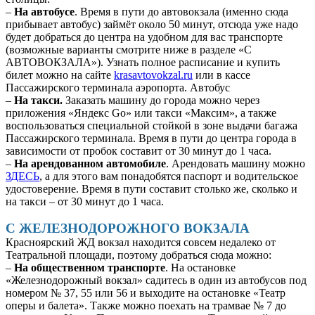
–
На автобусе
. Время в пути до автовокзала (именно сюда
прибывает автобус) займёт около 50 минут, отсюда уже надо
будет добраться до центра на удобном для вас транспорте
(возможные варианты смотрите ниже в разделе «С
АВТОВОКЗАЛА»). Узнать полное расписание и купить
билет можно на сайте
krasavtovokzal.ru
или в кассе
Пассажирского терминала аэропорта. Автобус
–
На такси.
Заказать машину до города можно через
приложения «Яндекс Go» или такси «Максим», а также
воспользоваться специальной стойкой в зоне выдачи багажа
Пассажирского терминала. Время в пути до центра города в
зависимости от пробок составит от 30 минут до 1 часа.
–
На арендованном автомобиле
. Арендовать машину можно
ЗДЕСЬ
, а для этого вам понадобятся паспорт и водительское
удостоверение. Время в пути составит столько же, сколько и
на такси – от 30 минут до 1 часа.
С ЖЕЛЕЗНОДОРОЖНОГО ВОКЗАЛА
Красноярский ЖД вокзал находится совсем недалеко от
Театральной площади, поэтому добраться сюда можно:
–
На общественном транспорте
. На остановке
«Железнодорожный вокзал» садитесь в один из автобусов под
номером № 37, 55 или 56 и выходите на остановке «Театр
оперы и балета». Также можно поехать на трамвае № 7 до