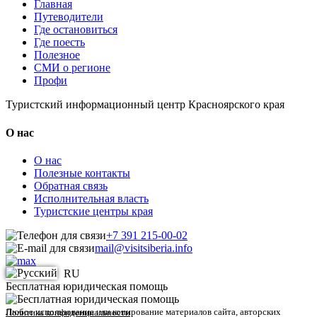
Главная
Путеводители
Где остановиться
Где поесть
Полезное
СМИ о регионе
Профи
Туристский информационный центр Красноярского края
О нас
О нас
Полезные контакты
Обратная связь
Исполнительная власть
Туристские центры края
+7 391 215-00-02
mail@visitsiberia.info
RU
Бесплатная юридическая помощь
Любое использование или копирование материалов сайта, авторских
Политика конфиденциальности