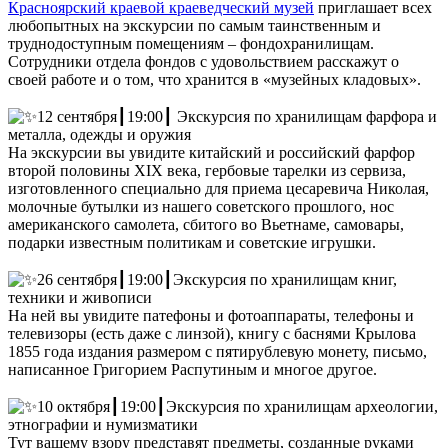
Красноярский краевой краеведческий музей
приглашает всех
любопытных на экскурсии по самым таинственным и
труднодоступным помещениям – фондохранилищам.
Сотрудники отдела фондов с удовольствием расскажут о
своей работе и о том, что хранится в «музейных кладовых».
12 сентября┃19:00┃ Экскурсия по хранилищам фарфора и
металла, одежды и оружия
На экскурсии вы увидите китайский и российский фарфор
второй половины XIX века, гербовые тарелки из сервиза,
изготовленного специально для приема цесаревича Николая,
молочные бутылки из нашего советского прошлого, нос
американского самолета, сбитого во Вьетнаме, самовары,
подарки известным политикам и советские игрушки.
26 сентября┃19:00┃Экскурсия по хранилищам книг,
техники и живописи
На ней вы увидите патефоны и фотоаппараты, телефоны и
телевизоры (есть даже с линзой), книгу с баснями Крылова
1855 года издания размером с пятирублевую монету, письмо,
написанное Григорием Распутиным и многое другое.
10 октября┃19:00┃Экскурсия по хранилищам археологии,
этнографии и нумизматики
Тут вашему взору представят предметы, созданные руками