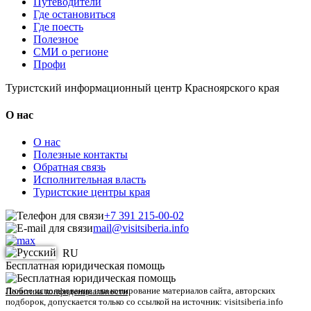
Путеводители
Где остановиться
Где поесть
Полезное
СМИ о регионе
Профи
Туристский информационный центр Красноярского края
О нас
О нас
Полезные контакты
Обратная связь
Исполнительная власть
Туристские центры края
+7 391 215-00-02
mail@visitsiberia.info
RU
Бесплатная юридическая помощь
Любое использование или копирование материалов сайта, авторских
Политика конфиденциальности
подборок, допускается только со ссылкой на источник: visitsiberia.info