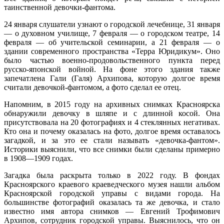
таинственной девочки-фантома.
24 января слушатели узнают о городской лечебнице, 31 января
— о духовном училище, 7 февраля — о городском театре, 14
февраля — об учительской семинарии, а 21 февраля — о
здании современного пространства «Терра Юридикум». Оно
было частью военно-продовольственного пункта перед
русско-японской войной. На фоне этого здания также
запечатлена Гали (Галя) Архипова, которую долгое время
считали девочкой-фантомом, а фото сделал ее отец.
Напомним, в 2015 году на архивных снимках Красноярска
обнаружили девочку в шляпе и с длинной косой. Она
присутствовала на 20 фотографиях и 4 стеклянных негативах.
Кто она и почему оказалась на фото, долгое время оставалось
загадкой, и за это ее стали называть «девочка-фантом».
Историки выяснили, что все снимки были сделаны примерно
в 1908—1909 годах.
Загадка была раскрыта только в 2022 году. В фондах
Красноярского краевого краеведческого музея нашли альбом
Красноярской городской управы с видами города. На
большинстве фотографий оказалась та же девочка, и стало
известно имя автора снимков — Евгений Трофимович
Архипов, сотрудник городской управы. Выяснилось, что он