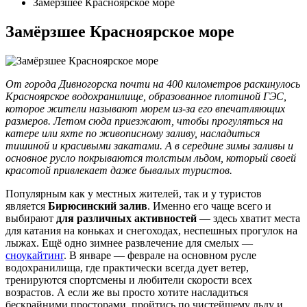
Замёрзшее Красноярское море
Замёрзшее Красноярское море
От города Дивногорска почти на 400 километров раскинулось
Красноярское водохранилище, образованное плотиной ГЭС,
которое жители называют морем из-за его впечатляющих
размеров. Летом сюда приезжают, чтобы прогуляться на
катере или яхте по живописному заливу, насладиться
тишиной и красивыми закатами. А в середине зимы заливы и
основное русло покрываются толстым льдом, который своей
красотой привлекает даже бывалых туристов.
Популярным как у местных жителей, так и у туристов
является
Бирюсинский залив
. Именно его чаще всего и
выбирают
для различных активностей
— здесь хватит места
для катания на коньках и снегоходах, неспешных прогулок на
лыжах. Ещё одно зимнее развлечение для смелых —
сноукайтинг
. В январе — феврале на основном русле
водохранилища, где практически всегда дует ветер,
тренируются спортсмены и любители скорости всех
возрастов. А если же вы просто хотите насладиться
бескрайними просторами, пройтись по чистейшему льду и