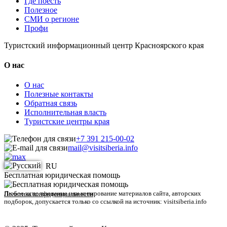
Где поесть
Полезное
СМИ о регионе
Профи
Туристский информационный центр Красноярского края
О нас
О нас
Полезные контакты
Обратная связь
Исполнительная власть
Туристские центры края
+7 391 215-00-02
mail@visitsiberia.info
RU
Бесплатная юридическая помощь
Любое использование или копирование материалов сайта, авторских
Политика конфиденциальности
подборок, допускается только со ссылкой на источник: visitsiberia.info