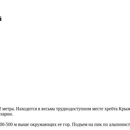
й
2 метра. Находится в весьма труднодоступном месте хребта Кры
аларии.
400-500 м выше окружающих ее гор. Подъем на пик по альпинист