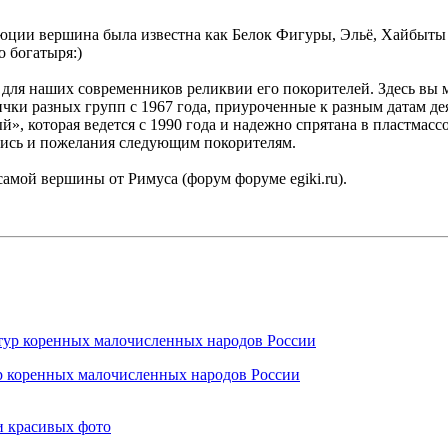
люции вершина была известна как Белок Фигуры, Эльё, Хайбыты
о богатыря:)
 для наших современников реликвии его покорителей. Здесь вы 
лички разных групп с 1967 года, приуроченные к разным датам 
», которая ведется с 1990 года и надежно спрятана в пластмасс
ялись и пожелания следующим покорителям.
самой вершины от Римуса (форум форуме egiki.ru).
ур коренных малочисленных народов России