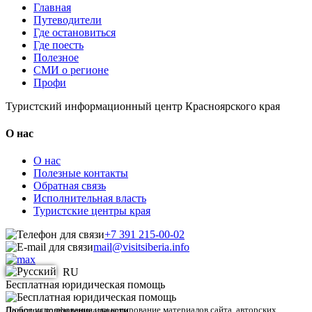
Главная
Путеводители
Где остановиться
Где поесть
Полезное
СМИ о регионе
Профи
Туристский информационный центр Красноярского края
О нас
О нас
Полезные контакты
Обратная связь
Исполнительная власть
Туристские центры края
+7 391 215-00-02
mail@visitsiberia.info
RU
Бесплатная юридическая помощь
Любое использование или копирование материалов сайта, авторских
Политика конфиденциальности