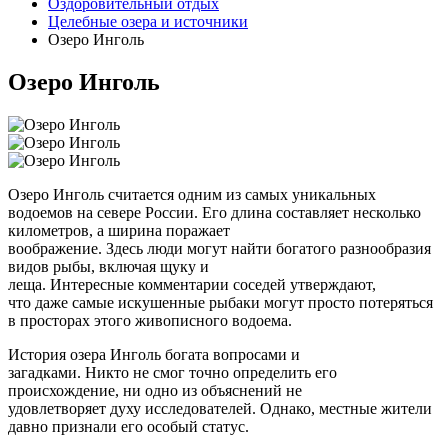
Оздоровительный отдых
Целебные озера и источники
Озеро Инголь
Озеро Инголь
Озеро Инголь
считается
одним из
самых
уникальных
водоемов на севере России. Его
длина
составляет несколько
километров, а
ширина
поражает
воображение.
Здесь
люди
могут
найти
богатого
разнообразия
видов рыбы, включая щуку и
леща.
Интересные
комментарии
соседей утверждают,
что
даже
самые искушенные рыбаки могут
просто
потеряться
в просторах этого живописного
водоема
.
История
озера Инголь богата вопросами и
загадками.
Никто
не
смог
точно определить его
происхождение,
ни
одно из объяснений не
удовлетворяет
духу
исследователей. Однако, местные жители
давно признали его особый
статус
.