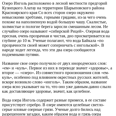
Озеро Инголь расположено в лесной местности предгорий
Кузнецкого Алатау на территории Шарыповского района
Красноярского края Со всех сторон озеро окружено
невысокими хребтами, горными грядами, из-за чего очень
похоже на наполненную водой большую чашу. Скалистые,
холмистые и пологие берега заросли смешанным лесом. Не
случайно озеро называют «сибирской Рицей». Озерная вода
пресная, очень прозрачная и чистая, дно просматривается на
глубине до 10 м. Ученые полагают, что вода Байкала «по
прозрачности своей может соперничать с ингольской». В
народе ходит легенда, что эти два озера сообщаются
подземными путями.
Название свое озеро получило от двух инородческих слов:
«ем» и «куль». Первое из них в переводе значит «здоровье», а
второе — «озеро». Из совместного произношения слов «ем-
куль», особенно под влиянием окрестных русских жителей,
вскоре возникло слово «инголь». Таким образом, название
озера ясно указывает на то, что оно уже давным-давно слыло
как доставляющее здоровье, значит, как целебное.
Вода озера Инголь содержит разные примеси, в ее составе
присутствует серебро. В озере имеются целебные светло-
серые иловые озерные грязи. Ученые долго бились над
разрешением загадки, каким образом вода и грязь озера