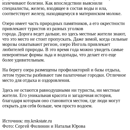
излечивают болезни. Как впоследствии выяснили
специалисты, железо, входящее в состав воды и ила,
соответствует железу, находящемуся в материнском молоке.
Озеро
имеет
часть
природных памятников, а его окрестности
привлекают туристов из разных уголков
города.
Дорога
ведет
дальше
, но
здесь
местные
жители знают,
что это место не стоит пропускать.
Даже
зимой
, когда сильные
морозы охватывают регион, озеро Инголь привлекает
любителей природы. В это
время
года можно увидеть самые
невероятные формы льда и водопады, что делает его еще
более удивительным.
На берегу озера размещены профилакторий и базы отдыха,
летом туристы разбивают там палаточные городки. Отличное
место для отдыха и оздоровления.
Здесь не остаются равнодушными
ни
туристы,
ни
местные
жители. Его уникальная красота и загадочная история,
благодаря которым оно становится местом, где люди могут
открыть для себя
больше
, чем просто водоем.
Источник: my.krskstate.ru
Фото: Сергей Филинин и Наталья Юрова