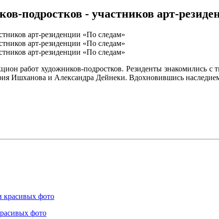
ов-подростков - участников арт-резиде
цион работ художников-подростков. Резиденты знакомились с т
рия Ишханова и Александра Дейнеки. Вдохновившись наследием 
красивых фото