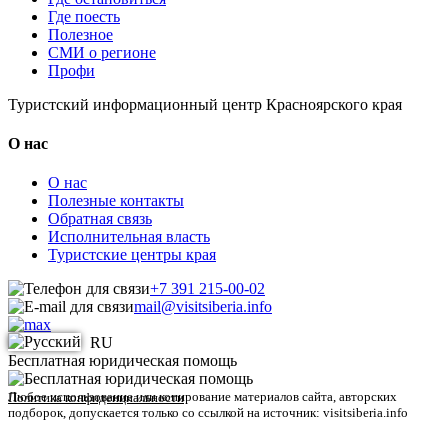
Где поесть
Полезное
СМИ о регионе
Профи
Туристский информационный центр Красноярского края
О нас
О нас
Полезные контакты
Обратная связь
Исполнительная власть
Туристские центры края
+7 391 215-00-02
mail@visitsiberia.info
RU
Бесплатная юридическая помощь
Любое использование или копирование материалов сайта, авторских
Политика конфиденциальности
подборок, допускается только со ссылкой на источник: visitsiberia.info