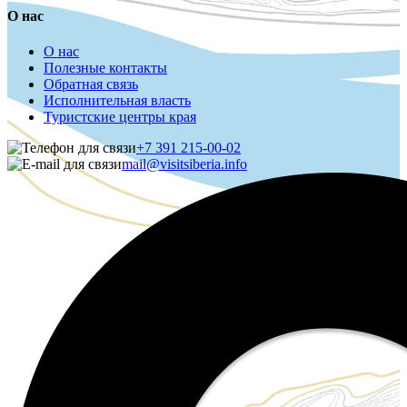
О нас
О нас
Полезные контакты
Обратная связь
Исполнительная власть
Туристские центры края
+7 391 215-00-02
mail@visitsiberia.info