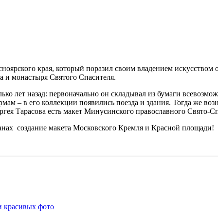
ноярского края, который поразил своим владением искусством о
ра и монастыря Святого Спасителя.
лько лет назад: первоначально он складывал из бумаги всевозм
мам – в его коллекции появились поезда и здания. Тогда же воз
гея Тарасова есть макет Минусинского православного Свято-Сп
ланах создание макета Московского Кремля и Красной площади!