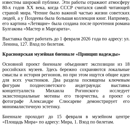
известны широкой публике. Эти работы отражают атмосферу
80-х годов XX века, когда СССР считался самой читающей
страной мира. Чтение было важной частью жизни советских
людей, а у Поздеева была большая коллекция книг. Например,
его картина «Летящие» была создана после прочтения романа
Булгакова «Мастер и Маргарита».
Выставка будет работать до 1 февраля 2026 года по адресу: ул.
Ленина, 127. Вход по билетам.
Красноярская музейная биеннале «Принцип надежды»
Основной проект биеннале объединяет экспозиции из 18
российских музеев. Здесь бережно сохраняются локальные
смыслы и история регионов, но при этом ищутся общие идеи
для всех участников. Два раздела посвящены ключевым
фигурам позднесоветского андеграунда: выставка
концептуалиста Михаила Рогинского исследует
экзистенциальные мотивы его творчества, а проект о
фотографе Александре Слюсареве демонстрирует его
минималистичную эстетику.
Биеннале проходит до 15 февраля в музейном центре
«Площадь Мира» по адресу: Мира, 1. Вход по билетам.