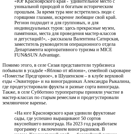
«Юг Красноярского края - удивительное место с
уникальной природой и богатым историческим
прошлым. За время тура мне встретились люди с
горящими глазами, искренне любящие свой край.
Регион подходит и для групповых, и для
индивидуальных туров: здесь прекрасные музеи,
памятники, места для проведения мастер-классов
и дегустаций!», - рассказала Валентина Сатирская,
заместитель руководителя операционного отдела
Департамента корпоративного туризма и MICE
FUN&SUN Advantage.
Помимо этого, в селе Сизая представители турбизнеса
побывали в усадьбе «Яблоко от яблони», семейной сыроварне
«Поместье Предгорное», в Шушенском – в клубе верховой
езды «Эквитерра» и на виноградниках Александра Рыкалина,
где продегустировали фрукты и разные сорта винограда.
Также, в селе Субботино туроператоры приняли участие в
мастер-классах по старым ремеслам и продегустировали
земляничное варенье.
«На юге Красноярского края удивили фруктовые
сады, где успешно выращивают 50 сортов
вкуснейшего винограда. На 2023 год разработаем
программу с включением виноградников. В