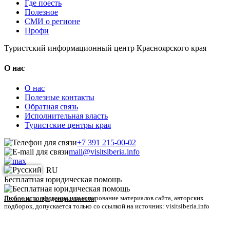
Где поесть
Полезное
СМИ о регионе
Профи
Туристский информационный центр Красноярского края
О нас
О нас
Полезные контакты
Обратная связь
Исполнительная власть
Туристские центры края
+7 391 215-00-02
mail@visitsiberia.info
RU
Бесплатная юридическая помощь
Любое использование или копирование материалов сайта, авторских
Политика конфиденциальности
подборок, допускается только со ссылкой на источник: visitsiberia.info