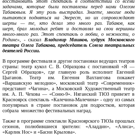
восстановить этот спектакль в соответствии со всеми
задачами, которые были поставлены перед нами Олегом
Табаковым. Я эту роль выстрадал. Знаете, многие люди
пытаются подняться на Эверест, но их сопровождают
шерпы — те, кто делал это много раз. Табаков
,
как
шерп
,
брал молодых ребят и доставлял на свои вершины
много-много раз. Этот спектакль о любви, о нежности, о
Родине
»,
- сказал
Владимир Машков, худрук Московского
театра Олега Табакова, председатель Союза театральных
деятелей
России.
В программе фестиваля и другие постановки ведущих театров
страны: театр кукол С. В. Образцова с постановкой «Я —
Сергей Образцов», где главную роль исполнит Евгений
Цыганов. Театр им. Евгения Вахтангова покажет
«Варшавскую мелодию», московский театр «Современник»
представит «Чагина», а Московский Художественный театр
им. А. П. Чехова — «Соню-9». Няганский ТЮЗ привезет в
Красноярск спектакль «Калечина-Малечина» - одну из самых
популярных в стране постановок для подростков, которая
собрала множество фестивальных наград.
Также в программе спектакли Красноярского ТЮЗа прошлых
сезонов, полюбившиеся зрителю: «Аладдин», «Алиса»,
«Карлик Нос» и «Басни Крылова».