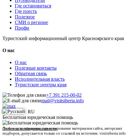
Путеводители
Где остановиться
Где поесть
Полезное
СМИ о регионе
Профи
Туристский информационный центр Красноярского края
О нас
О нас
Полезные контакты
Обратная связь
Исполнительная власть
Туристские центры края
+7 391 215-00-02
mail@visitsiberia.info
RU
Бесплатная юридическая помощь
Любое использование или копирование материалов сайта, авторских
Политика конфиденциальности
подборок, допускается только со ссылкой на источник: visitsiberia.info