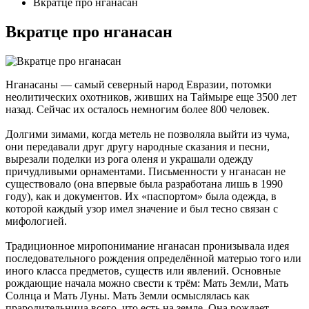
Вкратце про нганасан
Вкратце про нганасан
Нганасаны — самый северный народ Евразии, потомки
неолитических охотников, живших на Таймыре еще 3500 лет
назад. Сейчас их осталось немногим более 800 человек.
Долгими зимами, когда метель не позволяла выйти из чума,
они передавали друг другу народные сказания и песни,
вырезали поделки из рога оленя и украшали одежду
причудливыми орнаментами. Письменности у нганасан не
существовало (она впервые была разработана лишь в 1990
году), как и документов. Их «паспортом» была одежда, в
которой каждый узор имел значение и был тесно связан с
мифологией.
Традиционное миропонимание нганасан пронизывала идея
последовательного рождения определённой матерью того или
иного класса предметов, существ или явлений. Основные
рождающие начала можно свести к трём: Мать Земли, Мать
Солнца и Мать Луны. Мать Земли осмыслялась как
прародительница всего, что есть на земле. Она рождает