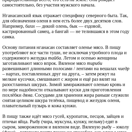
самостоятельно, без участия мужского начала.
Нганасанский язык отражает специфику северного быта. Так,
для обозначения оленя в нем есть более двух десятков слов.
Например, бахи — дикий олень, бык — ездовой,
кастрированный самец, а бангай — не телившаяся в этом году
самка.
Основу питания нганасан составляет оленье мясо. В пищу
употребляют все части туши, не исключая утробного плода и
содержимого желудка
тайба
. Летом и осенью женщины
заготавливают мясо впрок. Вяленое мясо
тириби
развешивают длинными полосами / лентами на вешалах
чиедр
– нартах, поставленных друг на друга, – затем режут на
мелкие кусочки, смешивают с жиром и ещё раз вялят на
разостланных шкурах. Зимой замораживают оленью кровь и
по мере надобности откалывают куски для приготовления
похлёбки
дяма
. Сосудами для хранения жира раньше служили
снятая целиком шкура телёнка, пищевод и желудок оленя,
плавательный пузырь и кожа кунжи.
В пищу также идёт мясо гусей, куропаток, песцов, зайцев и
птичьи яйца. Рыбу (чира, муксуна, кунжу, нельму) едят в
сыром, замороженном и вяленом виде. Вяленую рыбу – юколу