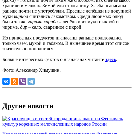
(
фака
) – готовили почти таким же способом, как оленье мясо,
хранили в мешках. Зимой ели строганину. Хлеба нганасаны
раньше почти не употребляли. Пресные лепёшки из покупной
муки
кириба
считались лакомством. Среди любимых блюд
были также
чирима кириба
– лепёшки из муки с икрой и
чириме,
дир
– сало, сваренное с икрой.
Из привозных продуктов нганасаны раньше пользовались
только чаем, мукой и табаком. В нынешнее время этот список
значительно пополнился.
Больше интересных фактов о нганасанах читайте
здесь
.
Фото: Александр Химушин.
Другие новости