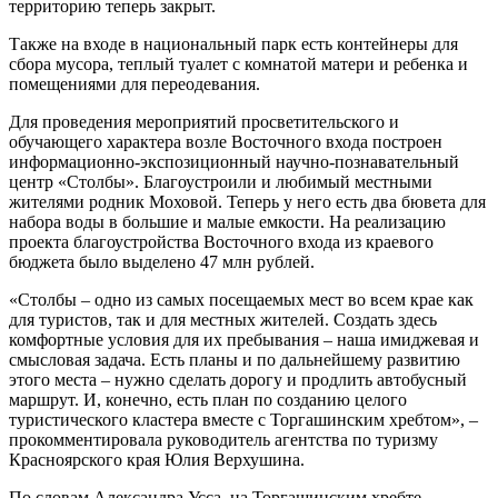
территорию теперь закрыт.
Также на входе в национальный парк есть контейнеры для
сбора мусора, теплый туалет с комнатой матери и ребенка и
помещениями для переодевания.
Для проведения мероприятий просветительского и
обучающего характера возле Восточного входа построен
информационно-экспозиционный научно-познавательный
центр «Столбы». Благоустроили и любимый местными
жителями родник Моховой. Теперь у него есть два бювета для
набора воды в большие и малые емкости. На реализацию
проекта благоустройства Восточного входа из краевого
бюджета было выделено 47 млн рублей.
«Столбы – одно из самых посещаемых мест во всем крае как
для туристов, так и для местных жителей. Создать здесь
комфортные условия для их пребывания – наша имиджевая и
смысловая задача. Есть планы и по дальнейшему развитию
этого места – нужно сделать дорогу и продлить автобусный
маршрут. И, конечно, есть план по созданию целого
туристического кластера вместе с Торгашинским хребтом», –
прокомментировала руководитель агентства по туризму
Красноярского края Юлия Верхушина.
По словам Александра Усса, на Торгашинским хребте