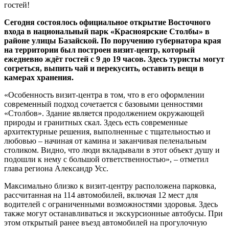
Сегодня состоялось официальное открытие Восточного
входа в национальный парк «Красноярские Столбы» в
районе улицы Базайской. По поручению губернатора края
на территории был построен визит-центр, который
ежедневно ждёт гостей с 9 до 19 часов. Здесь туристы могут
согреться, выпить чай и перекусить, оставить вещи в
камерах хранения.
«Особенность визит-центра в том, что в его оформлении
современный подход сочетается с базовыми ценностями
«Столбов». Здание является продолжением окружающей
природы и гранитных скал. Здесь есть современные
архитектурные решения, выполненные с тщательностью и
любовью – начиная от камина и заканчивая пеленальным
столиком. Видно, что люди вкладывали в этот объект душу и
подошли к нему с большой ответственностью», – отметил
глава региона Александр Усс.
Максимально близко к визит-центру расположена парковка,
рассчитанная на 114 автомобилей, включая 12 мест для
водителей с ограниченными возможностями здоровья. Здесь
также могут останавливаться и экскурсионные автобусы. При
этом открытый ранее въезд автомобилей на прогулочную