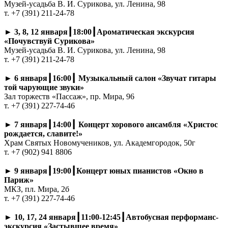
Музей-усадьба В. И. Сурикова, ул. Ленина, 98
т. +7 (391) 211-24-78
►
3, 8, 12 января┃18:00┃Ароматическая экскурсия
«Почувствуй Сурикова»
Музей-усадьба В. И. Сурикова, ул. Ленина, 98
т. +7 (391) 211-24-78
►
6 января┃16:00┃ Музыкальный салон «Звучат гитары
той чарующие звуки»
Зал торжеств «Пассаж», пр. Мира, 96
т. +7 (391) 227-74-46
►
7 января┃14:00┃ Концерт хорового ансамбля «Христос
рождается, славите!»
Храм Святых Новомучеников, ул. Академгородок, 50г
т. +7 (902) 941 8806
►
9 января┃19:00┃Концерт юных пианистов «Окно в
Париж»
МКЗ, пл. Мира, 2б
т. +7 (391) 227-74-46
►
10, 17, 24 января┃11:00-12:45┃Автобусная перформанс-
экскурсия «Застывшее время»