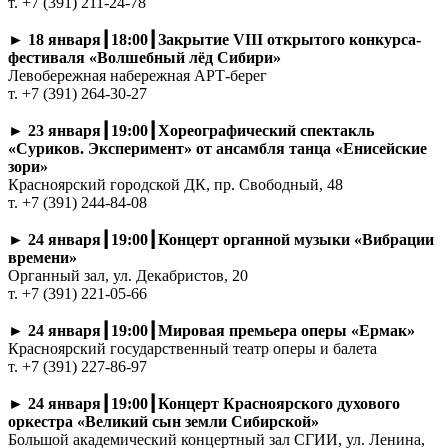
т. +7 (391) 211-24-78
►
18 января┃18:00┃Закрытие VIII открытого конкурса-
фестиваля «Волшебный лёд Сибири»
Левобережная набережная АРТ-берег
т. +7 (391) 264-30-27
►
23 января┃19:00┃Хореографический спектакль
«Суриков. Эксперимент» от ансамбля танца «Енисейские
зори»
Красноярский городской ДК, пр. Свободный, 48
т. +7 (391) 244-84-08
►
24 января┃19:00┃Концерт органной музыки «Вибрации
времени»
Органный зал, ул. Декабристов, 20
т. +7 (391) 221-05-66
►
24 января┃19:00┃Мировая премьера оперы «Ермак»
Красноярский государственный театр оперы и балета
т. +7 (391) 227-86-97
►
24 января┃19:00┃Концерт Красноярского духового
оркестра «Великий сын земли Сибирской»
Большой академический концертный зал СГИИ, ул. Ленина,