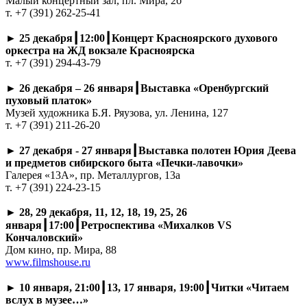
Малый концертный зал, пл. Мира, 2б
т. +7 (391) 262-25-41
►
25 декабря┃12:00┃Концерт Красноярского духового
оркестра на ЖД вокзале Красноярска
т. +7 (391) 294-43-79
►
26 декабря – 26 января┃Выставка «Оренбургский
пуховый платок»
Музей художника Б.Я. Ряузова, ул. Ленина, 127
т. +7 (391) 211-26-20
►
27 декабря - 27 января┃Выставка полотен Юрия Деева
и предметов сибирского быта «Печки-лавочки»
Галерея «13А», пр. Металлургов, 13а
т. +7 (391) 224-23-15
►
28, 29 декабря, 11, 12, 18, 19, 25, 26
января┃17:00┃Ретроспектива «Михалков VS
Кончаловский»
Дом кино, пр. Мира, 88
www.filmshouse.ru
►
10 января, 21:00┃13, 17 января, 19:00┃Читки «Читаем
вслух в музее…»