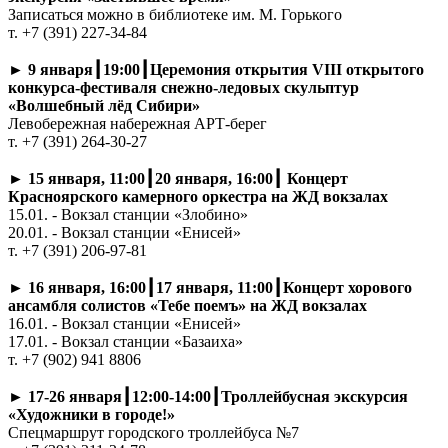
Записаться можно в библиотеке им. М. Горького
т. +7 (391) 227-34-84
►
9 января┃19:00┃Церемония открытия VIII открытого
конкурса-фестиваля снежно-ледовых скульптур
«Волшебный лёд Сибири»
Левобережная набережная АРТ-берег
т. +7 (391) 264-30-27
►
15 января, 11:00┃20 января, 16:00┃ Концерт
Красноярского камерного оркестра на ЖД вокзалах
15.01. - Вокзал станции «Злобино»
20.01. - Вокзал станции «Енисей»
т. +7 (391) 206-97-81
►
16 января, 16:00┃17 января, 11:00┃Концерт хорового
ансамбля солистов «Тебе поемъ» на ЖД вокзалах
16.01. - Вокзал станции «Енисей»
17.01. - Вокзал станции «Базаиха»
т. +7 (902) 941 8806
►
17-26 января┃12:00-14:00┃Троллейбусная экскурсия
«Художники в городе!»
Спецмаршрут городского троллейбуса №7